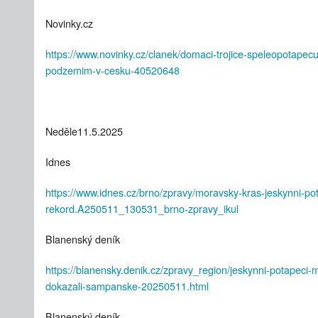
Novinky.cz
https://www.novinky.cz/clanek/domaci-trojice-speleopotapec
podzemim-v-cesku-40520648
Neděle11.5.2025
Idnes
https://www.idnes.cz/brno/zpravy/moravsky-kras-jeskynni-p
rekord.A250511_130531_brno-zpravy_ikul
Blanenský deník
https://blanensky.denik.cz/zpravy_region/jeskynni-potapec
dokazali-sampanske-20250511.html
Blanenský deník