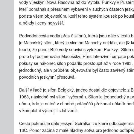
vody v jeskyni Nová Rasovna až do Výtoku Punkvy v Pustém 
kteří pomáhali s přesunem vybavení v suchých částech jesk
podsta všem objevitelům, kteří tento systém kousek po kousk
a někdy i ceny nejvyšší.
Podvodní cesta vedla přes 6 sifonů, která jsou dále v textu 
je Macošský sifon, který je sice od Macochy nejdále, ale již
teorie, že ponor Bílé vody souvisí s výtokem Punkvy. Sifon 
proto byl pojmenován Macošský. Přes intenzivní čerpací po
pokusy se nakonec sifon podařilo prostoupit až v roce 1983.
jednoduchý, ale v průběhu objevování byl často zavřený štěrk
povodních jeskynní přesouvá.
Další v řadě je sifon Belgický, jméno dostal dle objevitele z 
1983, následně byl sifon i vyčerpán. Sifon je jednoduchý a pr
němu, kde je nutné v chodbě potápěčů překonat několik horizo
v kompletní výstroji i s lahvemi.
Cesta pokračuje dále jeskyní Spirálka, ze které odbočuje ma
13C. Ponor začíná z malé hladiny sotva pro jednoho potápěče.