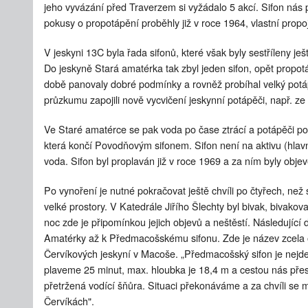
jeho vyvázání před Traverzem si vyžádalo 5 akcí. Sifon nás p
pokusy o propotápění proběhly již v roce 1964, vlastní propo
V jeskyni 13C byla řada sifonů, které však byly sestříleny j
Do jeskyně Stará amatérka tak zbyl jeden sifon, opět propot
době panovaly dobré podmínky a rovněž probíhal velký potá
průzkumu zapojili nově vycvičení jeskynní potápěči, např. z
Ve Staré amatérce se pak voda po čase ztrácí a potápěči p
která končí Povodňovým sifonem. Sifon není na aktivu (hlavn
voda. Sifon byl proplaván již v roce 1969 a za ním byly obj
Po vynoření je nutné pokračovat ještě chvíli po čtyřech, ne
velké prostory. V Katedrále Jiřího Šlechty byl bivak, bivakoval
noc zde je připomínkou jejich objevů a neštěstí. Následující
Amatérky až k Předmacošskému sifonu. Zde je název zcela o
Červíkových jeskyní v Macoše.
„Předmacošský sifon je
nejdel
plaveme 25 minut, max. hloubka je 18,4 m a cestou nás pře
přetržená vodící šňůra. Situaci překonáváme a za chvíli se
Červíkách".