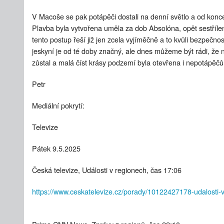
V Macoše se pak potápěči dostali na denní světlo a od konce a
Plavba byla vytvořena uměla za dob Absolóna, opět sestříle
tento postup řeší již jen zcela vyjíměčně a to kvůli bezpečn
jeskyní je od té doby značný, ale dnes můžeme být rádi, že
zůstal a malá číst krásy podzemí byla otevřena i nepotápěč
Petr
Mediální pokrytí:
Televize
Pátek 9.5.2025
Česká televize, Události v regionech, čas 17:06
https://www.ceskatelevize.cz/porady/10122427178-udalosti