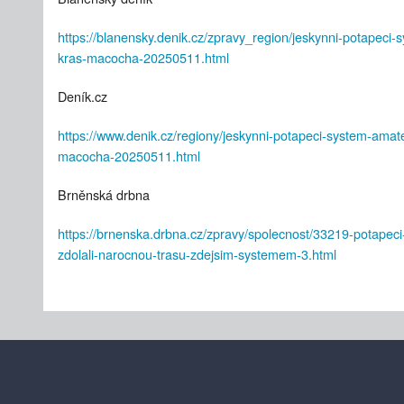
https://blanensky.denik.cz/zpravy_region/jeskynni-potapec
kras-macocha-20250511.html
Deník.cz
https://www.denik.cz/regiony/jeskynni-potapeci-system-ama
macocha-20250511.html
Brněnská drbna
https://brnenska.drbna.cz/zpravy/spolecnost/33219-potapeci-
zdolali-narocnou-trasu-zdejsim-systemem-3.html