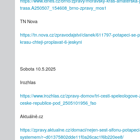
https://www.idnes.cz/brno/zpravy/moravsky-kras-amaterska-
trasa.A250507_154608_brno-zpravy_mos1
TN Nova
https://tn.nova.cz/zpravodajstvi/clanek/611797-potapeci-se
krasu-chteji-proplavat-6-jeskyni
Sobota 10.5.2025
Irozhlas
https://www.irozhlas.cz/zpravy-domov/tri-cesti-speleologove-z
ceske-republice-pod_2505101956_fso
Aktuálně.cz
https://zpravy.aktualne.cz/domaci/nejen-sest-sifonu-potapec
systemem/r~d01375802dde11f0a26cac1f6b220ee8/