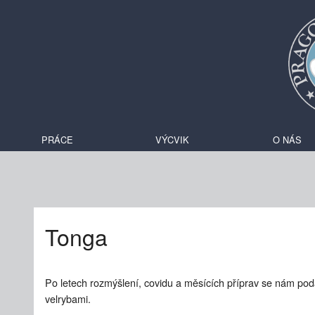
PRÁCE
VÝCVIK
O NÁS
Tonga
Po letech rozmýšlení, covidu a měsících příprav se nám poda
velrybami.