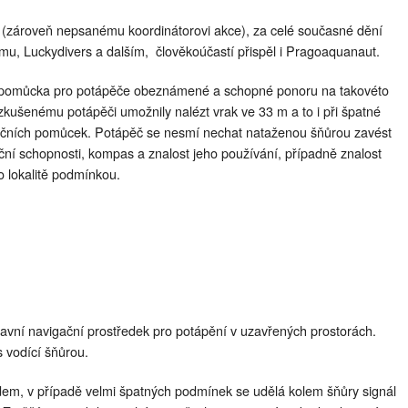
i (zároveň nepsanému koordinátorovi akce), za celé současné dění
eamu, Luckydivers a dalším, člověkoúčastí přispěl i Pragoaquanaut.
u pomůcka pro potápěče obeznámené a schopné ponoru na takovéto
ezkušenému potápěči umožnily nalézt vrak ve 33 m a to i při špatné
vigačních pomůcek. Potápěč se nesmí nechat nataženou šňůrou zavést
ční schopnosti, kompas a znalost jeho používání, případně znalost
o lokalitě podmínkou.
hlavní navigační prostředek pro potápění v uzavřených prostorách.
s vodící šňůrou.
edem, v případě velmi špatných podmínek se udělá kolem šňůry signál