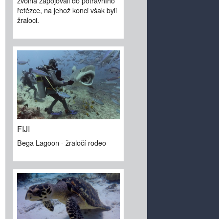
zvolna zapojovali do potravního
řetězce, na jehož konci však byli
žraloci.
FIJI
Bega Lagoon - žraločí rodeo