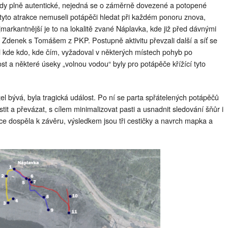
u tedy plně autentické, nejedná se o záměrně dovezené a potopené
tyto atrakce nemuseli potápěči hledat při každém ponoru znova,
ejmarkantnější je to na lokalitě zvané Náplavka, kde již před dávnými
í Zdenek s Tomášem z PKP. Postupně aktivitu převzali další a síť se
l kde kdo, kde čím, vyžadoval v některých místech pohyb po
st a některé úseky „volnou vodou“ byly pro potápěče křížící tyto
l bývá, byla tragická událost. Po ní se parta spřátelených potápěčů
istit a převázat, s cílem minimalizovat pasti a usnadnit sledování šňůr i
e dospěla k závěru, výsledkem jsou tři cestičky a navrch mapka a