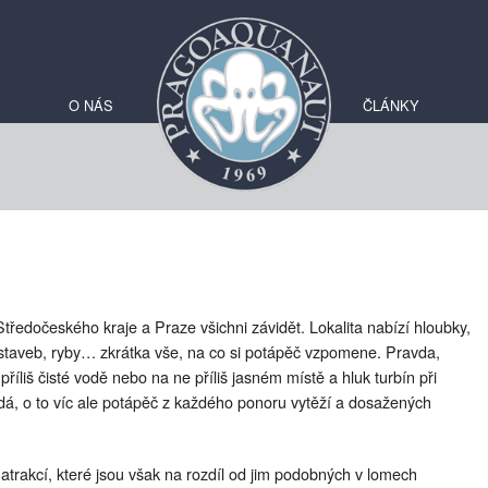
O NÁS
ČLÁNKY
 Středočeského kraje a Praze všichni závidět. Lokalita nabízí hloubky,
y staveb, ryby… zkrátka vše, na co si potápěč vzpomene. Pravda,
říliš čisté vodě nebo na ne příliš jasném místě a hluk turbín při
, o to víc ale potápěč z každého ponoru vytěží a dosažených
 atrakcí, které jsou však na rozdíl od jim podobných v lomech