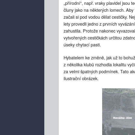
„přírodní“, např. vraky plavidel jso
čluny jako na některých lomech. Aby 
začali si pod vodou dělat cestičky. N
lety provedli jedno z prvních vyvázán
zahustila. Protože nakonec vyvazova
vytvořených cestičkách určitou zdatno
úseky chytací pasti.
Hybatelem ke změně, jak už to bohuže
z několika klubů rozhodla lokalitu vyč
za velmi špatných podmínek. Tato akc
ilustrační obrázek.