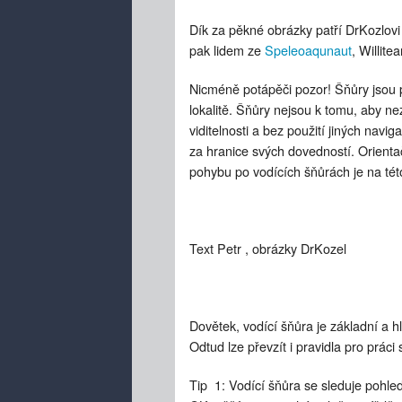
Dík za pěkné obrázky patří DrKozlov
pak lidem ze
Speleoaqunaut
, Willit
Nicméně potápěči pozor! Šňůry jso
lokalitě. Šňůry nejsou k tomu, aby n
viditelnosti a bez použití jiných na
za hranice svých dovedností. Orienta
pohybu po vodících šňůrách je na tét
Text Petr , obrázky DrKozel
Dovětek, vodící šňůra je základní a 
Odtud lze převzít i pravidla pro práci 
Tip 1: Vodící šňůra se sleduje pohl