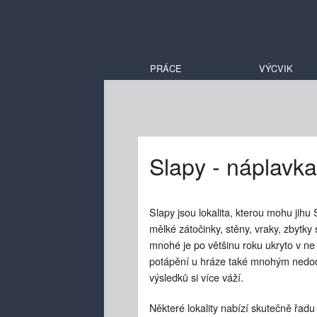
PRÁCE
VÝCVIK
Slapy - náplavka
Slapy jsou lokalita, kterou mohu jihu
mělké zátočinky, stěny, vraky, zbytk
mnohé je po většinu roku ukryto v ne p
potápění u hráze také mnohým nedodá
výsledků si více váží.
Některé lokality nabízí skutečně řadu